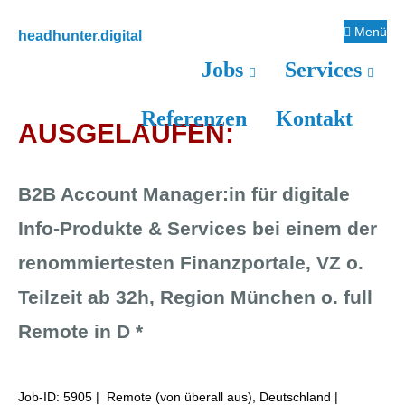
Zur
Zum
Zur
Menü
headhunter.digital
Hauptnavigation
Inhalt
Seitenspalte
Ilias
Jobs
Services
springen
springen
springen
Vassiliou
Referenzen
Kontakt
AUSGELAUFEN:
B2B Account Manager:in für digitale
Info-Produkte & Services bei einem der
renommiertesten Finanzportale, VZ o.
Teilzeit ab 32h, Region München o. full
Remote in D *
Job-ID: 5905
| Remote (von überall aus), Deutschland |