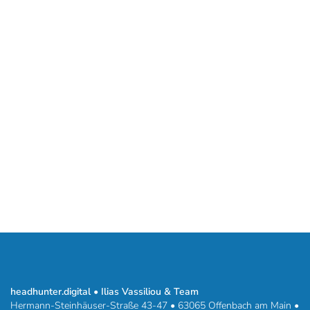
headhunter.digital • Ilias Vassiliou & Team
Hermann-Steinhäuser-Straße 43-47 • 63065 Offenbach am Main •