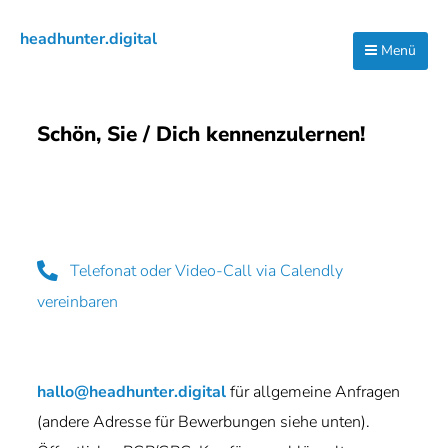
Zur
Zum
headhunter.digital
Hauptnavigation
Inhalt
Menü
Ilias
springen
springen
Vassiliou
Schön, Sie / Dich kennenzulernen!
Telefonat oder Video-Call via Calendly
vereinbaren
hallo@headhunter.digital
für allgemeine Anfragen
(andere Adresse für Bewerbungen siehe unten).