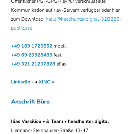
Öffentlicher PGP/GPG-Key für verschlüsselte
Kommunikation auf Key-Servern verfügbar oder hier
zum Download:
hallo@headhunter.digital-32B226-
public.asc
+49 163 1726552
mobil
+49 69 20328486
fest
+49 321 21207828
eFax
LinkedIn »
•
XING »
Anschrift Büro
Ilias Vassiliou
•
& Team • headhunter.digital
Hermann-Steinhäuser-Straße 43-47