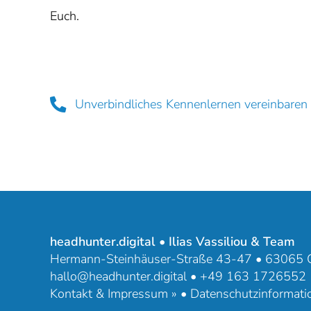
Euch.
Unverbindliches Kennenlernen vereinbaren
headhunter.digital • Ilias Vassiliou & Team
Hermann-Steinhäuser-Straße 43-47 • 63065 O
hallo@headhunter.digital
•
+49 163 1726552
Kontakt & Impressum »
•
Datenschutzinformati