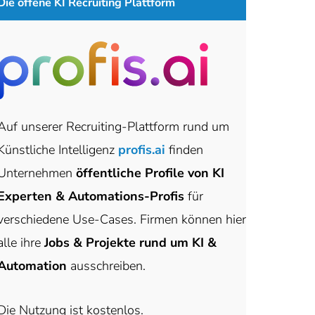
Die offene KI Recruiting Plattform
Auf unserer Recruiting-Plattform rund um
Künstliche Intelligenz
profis.ai
finden
Unternehmen
öffentliche Profile von KI
Experten & Automations-Profis
für
verschiedene Use-Cases. Firmen können hier
alle ihre
Jobs & Projekte rund um KI &
Automation
ausschreiben.
Die Nutzung ist kostenlos.