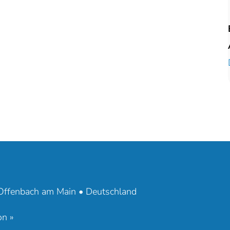
ffenbach am Main • Deutschland
on »