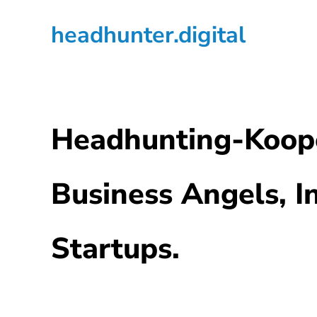
Zur
Zum
headhunter.digital
Hauptnavigation
Inhalt
springen
springen
Ilias
Vassiliou
Headhunting-Koope
Business Angels, I
Startups.