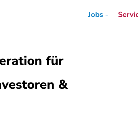
Jobs
Servi
ration für
nvestoren &