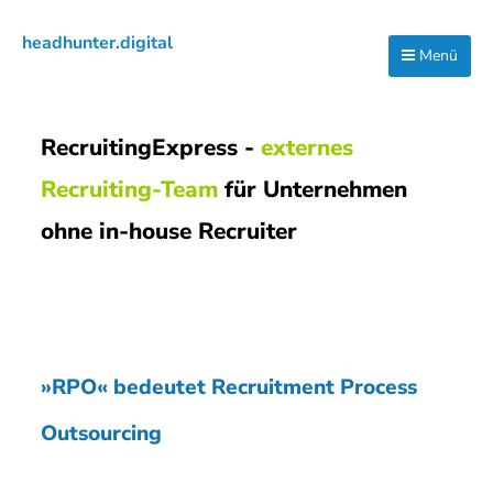
Zur
Zum
headhunter.digital
Hauptnavigation
Inhalt
Menü
Ilias
springen
springen
Vassiliou
RecruitingExpress -
externes
Recruiting-Team
für Unternehmen
ohne in-house Recruiter
»RPO« bedeutet Recruitment Process
Outsourcing