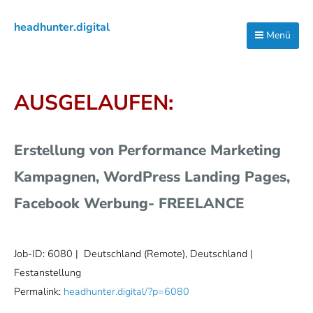
Zur
Zum
Zur
headhunter.digital
Hauptnavigation
Inhalt
Seitenspalte
Menü
Ilias
springen
springen
springen
Vassiliou
AUSGELAUFEN:
Erstellung von Performance Marketing
Kampagnen, WordPress Landing Pages,
Facebook Werbung- FREELANCE
Job-ID: 6080
| Deutschland (Remote), Deutschland |
Festanstellung
Permalink:
headhunter.digital/?p=6080