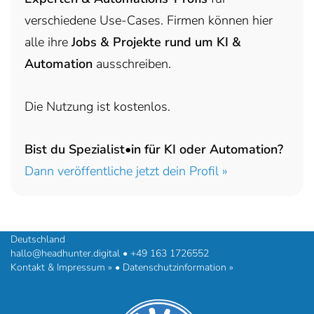
verschiedene Use-Cases. Firmen können hier
alle ihre
Jobs & Projekte rund um KI &
Automation
ausschreiben.
Die Nutzung ist kostenlos.
Bist du Spezialist•in für KI oder Automation?
Dann veröffentliche jetzt dein Profil »
headhunter.digital • Ilias Vassiliou & Team
Hermann-Steinhäuser-Straße 43-47 • 63065 Offenbach am Main •
Deutschland
hallo@headhunter.digital
•
+49 163 1726552
Kontakt & Impressum »
•
Datenschutzinformation »