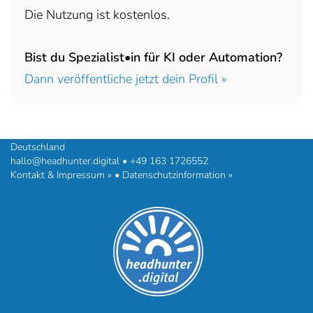
Die Nutzung ist kostenlos.
Bist du Spezialist•in für KI oder Automation?
Dann veröffentliche jetzt dein Profil »
headhunter.digital • Ilias Vassiliou & Team
Hermann-Steinhäuser-Straße 43-47 • 63065 Offenbach am Main •
Deutschland
hallo@headhunter.digital
•
+49 163 1726552
Kontakt & Impressum »
•
Datenschutzinformation »