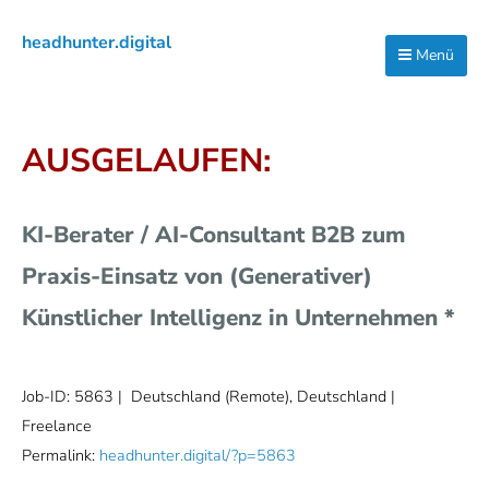
Zur
Zum
Zur
headhunter.digital
Hauptnavigation
Inhalt
Seitenspalte
Menü
Ilias
springen
springen
springen
Vassiliou
AUSGELAUFEN:
KI-Berater / AI-Consultant B2B zum
Praxis-Einsatz von (Generativer)
Künstlicher Intelligenz in Unternehmen *
Job-ID: 5863
| Deutschland (Remote), Deutschland |
Freelance
Permalink:
headhunter.digital/?p=5863