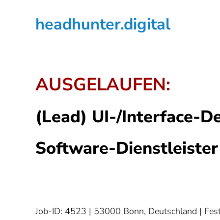
Zur
Zum
Zur
headhunter.digital
Hauptnavigation
Inhalt
Seitenspalte
springen
springen
springen
Ilias
Vassiliou
AUSGELAUFEN:
(Lead) UI-/Interface-D
Software-Dienstleister
Job-ID: 4523
| 53000 Bonn, Deutschland | Fest