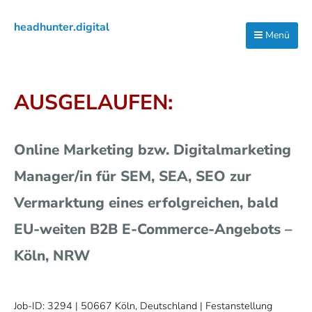
Zur
Zum
Zur
headhunter.digital
Hauptnavigation
Inhalt
Seitenspalte
Menü
Ilias
springen
springen
springen
Vassiliou
AUSGELAUFEN:
Online Marketing bzw. Digitalmarketing
Manager/in für SEM, SEA, SEO zur
Vermarktung eines erfolgreichen, bald
EU-weiten B2B E-Commerce-Angebots –
Köln, NRW
Job-ID: 3294
| 50667 Köln, Deutschland | Festanstellung