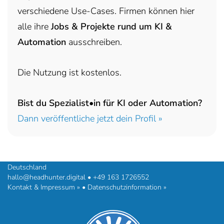
verschiedene Use-Cases. Firmen können hier
alle ihre
Jobs & Projekte rund um KI &
Automation
ausschreiben.
Die Nutzung ist kostenlos.
Bist du Spezialist•in für KI oder Automation?
Dann veröffentliche jetzt dein Profil »
headhunter.digital • Ilias Vassiliou & Team
Hermann-Steinhäuser-Straße 43-47 • 63065 Offenbach am Main •
Deutschland
hallo@headhunter.digital
•
+49 163 1726552
Kontakt & Impressum »
•
Datenschutzinformation »