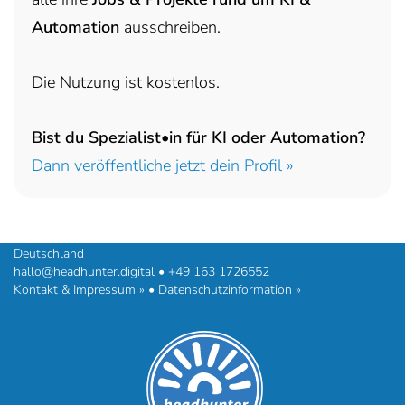
Automation
ausschreiben.
Die Nutzung ist kostenlos.
Bist du Spezialist•in für KI oder Automation?
Dann veröffentliche jetzt dein Profil »
headhunter.digital • Ilias Vassiliou & Team
Hermann-Steinhäuser-Straße 43-47 • 63065 Offenbach am Main •
Deutschland
hallo@headhunter.digital
•
+49 163 1726552
Kontakt & Impressum »
•
Datenschutzinformation »