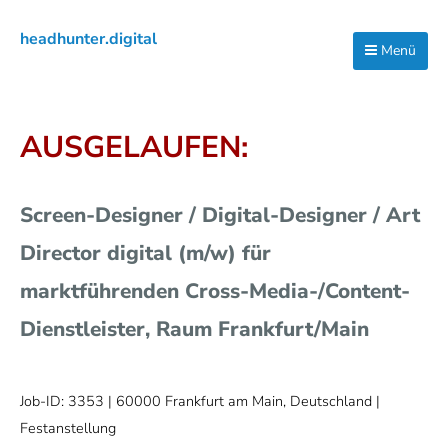
Zur
Zum
Zur
headhunter.digital
Hauptnavigation
Inhalt
Seitenspalte
Menü
Ilias
springen
springen
springen
Vassiliou
AUSGELAUFEN:
Screen-Designer / Digital-Designer / Art
Director digital (m/w) für
marktführenden Cross-Media-/Content-
Dienstleister, Raum Frankfurt/Main
Job-ID: 3353
| 60000 Frankfurt am Main, Deutschland |
Festanstellung