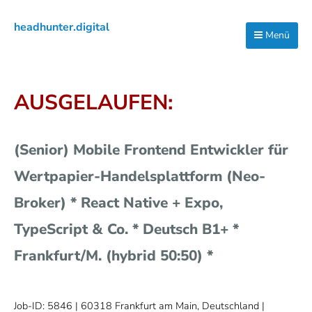
Zur
Zum
Zur
headhunter.digital
Hauptnavigation
Inhalt
Seitenspalte
Menü
Ilias
springen
springen
springen
Vassiliou
AUSGELAUFEN:
(Senior) Mobile Frontend Entwickler für
Wertpapier-Handelsplattform (Neo-
Broker) * React Native + Expo,
TypeScript & Co. * Deutsch B1+ *
Frankfurt/M. (hybrid 50:50) *
Job-ID: 5846
| 60318 Frankfurt am Main, Deutschland |