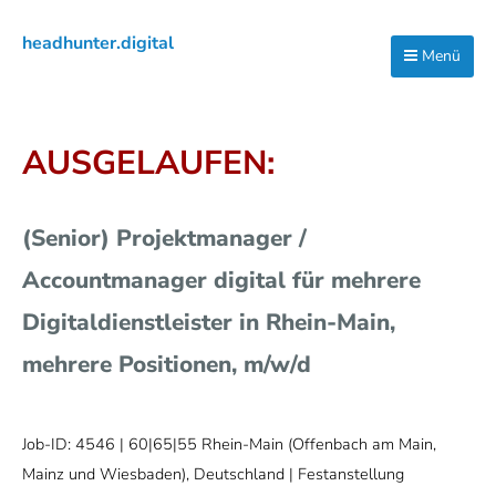
Zur
Zum
Zur
headhunter.digital
Hauptnavigation
Inhalt
Seitenspalte
Menü
Ilias
springen
springen
springen
Vassiliou
AUSGELAUFEN:
(Senior) Projektmanager /
Accountmanager digital für mehrere
Digitaldienstleister in Rhein-Main,
mehrere Positionen, m/w/d
Job-ID: 4546
| 60|65|55 Rhein-Main (Offenbach am Main,
Mainz und Wiesbaden), Deutschland | Festanstellung