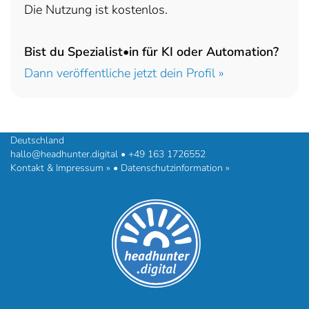
Die Nutzung ist kostenlos.
Bist du Spezialist•in für KI oder Automation?
Dann veröffentliche jetzt dein Profil »
headhunter.digital • Ilias Vassiliou & Team
Hermann-Steinhäuser-Straße 43-47 • 63065 Offenbach am Main •
Deutschland
hallo@headhunter.digital
•
+49 163 1726552
Kontakt & Impressum »
•
Datenschutzinformation »