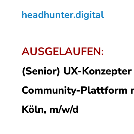
Zur
Zum
Zur
headhunter.digital
Hauptnavigation
Inhalt
Seitenspalte
springen
springen
springen
Ilias
Vassiliou
AUSGELAUFEN:
(Senior) UX-Konzepter
Community-Plattform mi
Köln, m/w/d