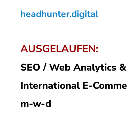
Zur
Zum
Zur
headhunter.digital
Hauptnavigation
Inhalt
Seitenspalte
springen
springen
springen
Ilias
Vassiliou
AUSGELAUFEN:
SEO / Web Analytics &
International E-Comme
m-w-d