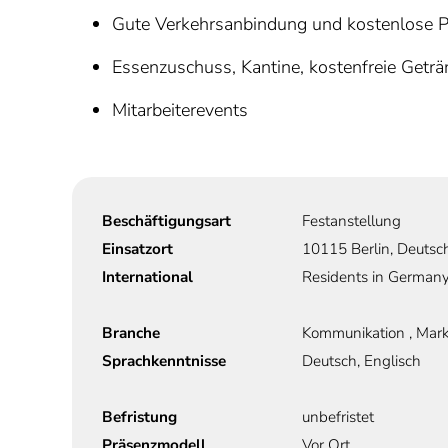
Gute Verkehrsanbindung und kostenlose P
Essenzuschuss, Kantine, kostenfreie Geträ
Mitarbeiterevents
Beschäftigungsart
Festanstellung
Einsatzort
10115 Berlin, Deutsc
International
Residents in Germany
Branche
Kommunikation , Mark
Sprachkenntnisse
Deutsch, Englisch
Befristung
unbefristet
Präsenzmodell
Vor Ort