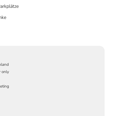
arkplätze
nke
hland
 only
eting