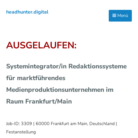
Zur
Zum
Zur
headhunter.digital
Hauptnavigation
Inhalt
Seitenspalte
Menü
Ilias
springen
springen
springen
Vassiliou
AUSGELAUFEN:
Systemintegrator/in Redaktionssysteme
für marktführendes
Medienproduktionsunternehmen im
Raum Frankfurt/Main
Job-ID: 3309
| 60000 Frankfurt am Main, Deutschland |
Festanstellung