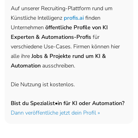
Auf unserer Recruiting-Plattform rund um
Künstliche Intelligenz
profis.ai
finden
Unternehmen
öffentliche Profile von KI
Experten & Automations-Profis
für
verschiedene Use-Cases. Firmen können hier
alle ihre
Jobs & Projekte rund um KI &
Automation
ausschreiben.
Die Nutzung ist kostenlos.
Bist du Spezialist•in für KI oder Automation?
Dann veröffentliche jetzt dein Profil »
headhunter.digital • Ilias Vassiliou & Team
Hermann-Steinhäuser-Straße 43-47 • 63065 Offenbach am Main •