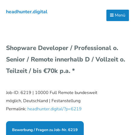
Zur
Zum
Zur
headhunter.digital
Hauptnavigation
Inhalt
Seitenspalte
Menü
Ilias
springen
springen
springen
Vassiliou
Shopware Developer / Professional o.
Senior / Remote innerhalb D / Vollzeit o.
Teilzeit / bis €70k p.a. *
Job-ID: 6219
| 10000 Full Remote bundesweit
möglich, Deutschland | Festanstellung
Permalink:
headhunter.digital/?p=6219
Bewerbung / Fragen zu Job-Nr. 6219