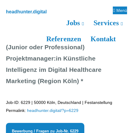
Zur
Zum
Zur
Menü
headhunter.digital
Hauptnavigation
Inhalt
Seitenspalte
Ilias
Jobs
Services
springen
springen
springen
Vassiliou
Referenzen
Kontakt
(Junior oder Professional)
Projektmanager:in Künstliche
Intelligenz im Digital Healthcare
Marketing (Region Köln) *
Job-ID: 6229
| 50000 Köln, Deutschland | Festanstellung
Permalink:
headhunter.digital/?p=6229
Bewerbung / Fragen zu Job-Nr. 6229