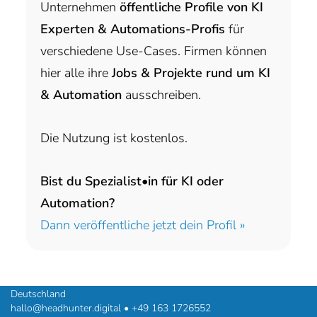
Unternehmen
öffentliche Profile von KI
Experten & Automations-Profis
für
verschiedene Use-Cases. Firmen können
hier alle ihre
Jobs & Projekte rund um KI
& Automation
ausschreiben.
Die Nutzung ist kostenlos.
Bist du Spezialist•in für KI oder
Automation?
Dann veröffentliche jetzt dein Profil »
headhunter.digital • Ilias Vassiliou & Team
Hermann-Steinhäuser-Straße 43-47 • 63065 Offenbach am Main •
Deutschland
hallo@headhunter.digital
•
+49 163 1726552