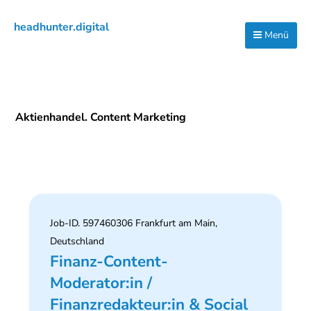
Zur
Zum
Zur
headhunter.digital
Hauptnavigation
Inhalt
Seitenspalte
Menü
Ilias
springen
springen
springen
Vassiliou
Aktienhandel. Content Marketing
Job-ID. 597460306 Frankfurt am Main,
Deutschland
Finanz-Content-
Moderator:in /
Finanzredakteur:in & Social