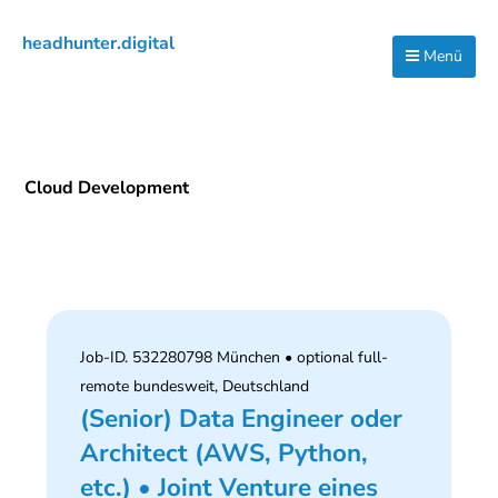
Zur
Zum
Zur
headhunter.digital
Hauptnavigation
Inhalt
Seitenspalte
Menü
Ilias
springen
springen
springen
Vassiliou
Cloud Development
Job-ID. 532280798 München • optional full-
remote bundesweit, Deutschland
(Senior) Data Engineer oder
Architect (AWS, Python,
etc.) • Joint Venture eines