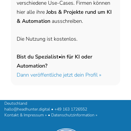
verschiedene Use-Cases. Firmen können
hier alle ihre
Jobs & Projekte rund um KI
& Automation
ausschreiben.
Die Nutzung ist kostenlos.
Bist du Spezialist•in für KI oder
Automation?
Dann veröffentliche jetzt dein Profil »
headhunter.digital • Ilias Vassiliou & Team
Hermann-Steinhäuser-Straße 43-47 • 63065 Offenbach am Main •
Deutschland
hallo@headhunter.digital
•
+49 163 1726552
Kontakt & Impressum »
•
Datenschutzinformation »