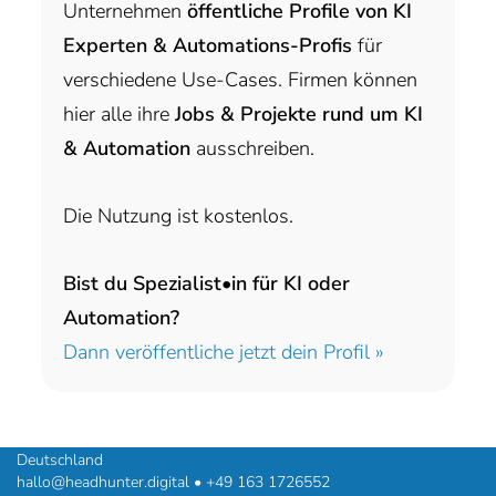
Unternehmen
öffentliche Profile von KI
Experten & Automations-Profis
für
verschiedene Use-Cases. Firmen können
hier alle ihre
Jobs & Projekte rund um KI
& Automation
ausschreiben.
Die Nutzung ist kostenlos.
Bist du Spezialist•in für KI oder
Automation?
Dann veröffentliche jetzt dein Profil »
headhunter.digital • Ilias Vassiliou & Team
Hermann-Steinhäuser-Straße 43-47 • 63065 Offenbach am Main •
Deutschland
hallo@headhunter.digital
•
+49 163 1726552