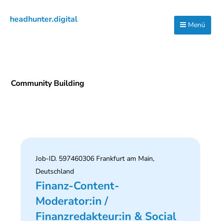
Zur
Zum
Zur
headhunter.digital
Hauptnavigation
Inhalt
Seitenspalte
Menü
Ilias
springen
springen
springen
Vassiliou
Community Building
Job-ID. 597460306 Frankfurt am Main,
Deutschland
Finanz-Content-
Moderator:in /
Finanzredakteur:in & Social