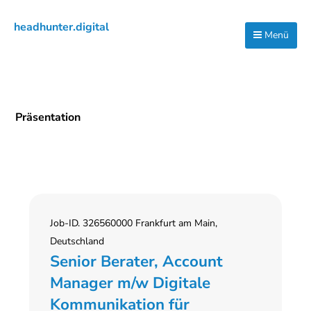
Zur
Zum
Zur
headhunter.digital
Hauptnavigation
Inhalt
Seitenspalte
Menü
Ilias
springen
springen
springen
Vassiliou
Präsentation
Job-ID. 326560000 Frankfurt am Main,
Deutschland
Senior Berater, Account
Manager m/w Digitale
Kommunikation für