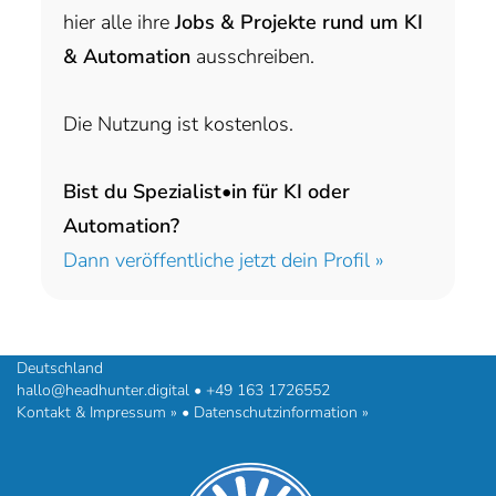
hier alle ihre
Jobs & Projekte rund um KI
& Automation
ausschreiben.
Die Nutzung ist kostenlos.
Bist du Spezialist•in für KI oder
Automation?
Dann veröffentliche jetzt dein Profil »
headhunter.digital • Ilias Vassiliou & Team
Hermann-Steinhäuser-Straße 43-47 • 63065 Offenbach am Main •
Deutschland
hallo@headhunter.digital
•
+49 163 1726552
Kontakt & Impressum »
•
Datenschutzinformation »