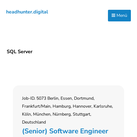
Zur
Zum
Zur
headhunter.digital
Hauptnavigation
Inhalt
Seitenspalte
Menü
Ilias
springen
springen
springen
Vassiliou
SQL Server
Job-ID. 5073 Berlin, Essen, Dortmund,
Frankfurt/Main, Hamburg, Hannover, Karlsruhe,
Köln, München, Nürnberg, Stuttgart,
Deutschland
(Senior) Software Engineer