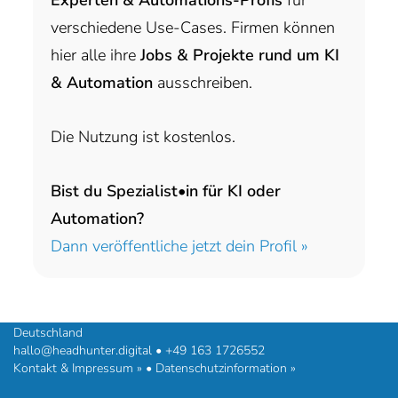
verschiedene Use-Cases. Firmen können
hier alle ihre
Jobs & Projekte rund um KI
& Automation
ausschreiben.
Die Nutzung ist kostenlos.
Bist du Spezialist•in für KI oder
Automation?
Dann veröffentliche jetzt dein Profil »
headhunter.digital • Ilias Vassiliou & Team
Hermann-Steinhäuser-Straße 43-47 • 63065 Offenbach am Main •
Deutschland
hallo@headhunter.digital
•
+49 163 1726552
Kontakt & Impressum »
•
Datenschutzinformation »