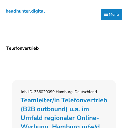
Zur
Zum
Zur
headhunter.digital
Hauptnavigation
Inhalt
Seitenspalte
Menü
Ilias
springen
springen
springen
Vassiliou
Telefonvertrieb
Job-ID. 336020099 Hamburg, Deutschland
Teamleiter/in Telefonvertrieb
(B2B outbound) u.a. im
Umfeld regionaler Online-
Werbung, Hamburg m/w/d