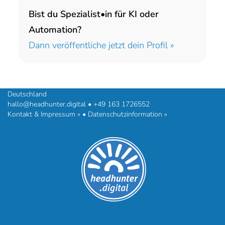
Bist du Spezialist•in für KI oder
Automation?
Dann veröffentliche jetzt dein Profil »
headhunter.digital • Ilias Vassiliou & Team
Hermann-Steinhäuser-Straße 43-47 • 63065 Offenbach am Main •
Deutschland
hallo@headhunter.digital
•
+49 163 1726552
Kontakt & Impressum »
•
Datenschutzinformation »