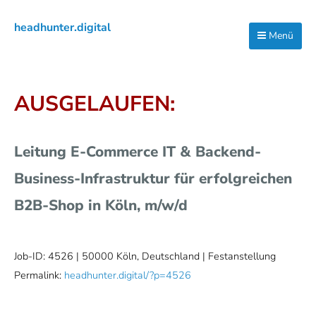
Zur
Zum
Zur
headhunter.digital
Hauptnavigation
Inhalt
Seitenspalte
Menü
Ilias
springen
springen
springen
Vassiliou
AUSGELAUFEN:
Leitung E-Commerce IT & Backend-
Business-Infrastruktur für erfolgreichen
B2B-Shop in Köln, m/w/d
Job-ID: 4526
| 50000 Köln, Deutschland | Festanstellung
Permalink:
headhunter.digital/?p=4526