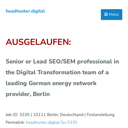
Zur
Zum
Zur
headhunter.digital
Hauptnavigation
Inhalt
Seitenspalte
Menü
Ilias
springen
springen
springen
Vassiliou
AUSGELAUFEN:
Senior or Lead SEO/SEM professional in
the Digital Transformation team of a
leading German energy network
provider, Berlin
Job-ID: 3335
| 10111 Berlin, Deutschland | Festanstellung
Permalink:
headhunter.digital/?p=3335