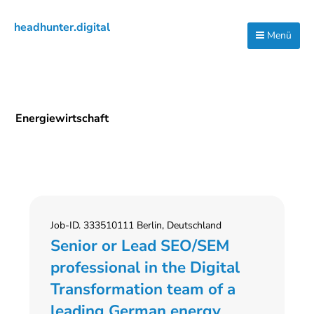
Zur
Zum
Zur
headhunter.digital
Hauptnavigation
Inhalt
Seitenspalte
Menü
Ilias
springen
springen
springen
Vassiliou
Energiewirtschaft
Job-ID. 333510111 Berlin, Deutschland
Senior or Lead SEO/SEM
professional in the Digital
Transformation team of a
leading German energy