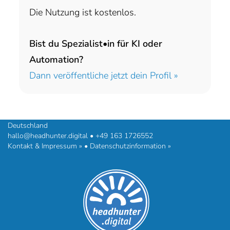
Die Nutzung ist kostenlos.
Bist du Spezialist•in für KI oder
Automation?
Dann veröffentliche jetzt dein Profil »
headhunter.digital • Ilias Vassiliou & Team
Hermann-Steinhäuser-Straße 43-47 • 63065 Offenbach am Main •
Deutschland
hallo@headhunter.digital
•
+49 163 1726552
Kontakt & Impressum »
•
Datenschutzinformation »