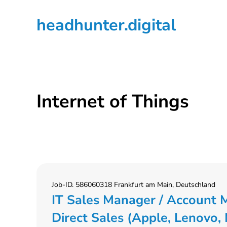
Zur
Zum
Zur
headhunter.digital
Hauptnavigation
Inhalt
Seitenspalte
springen
springen
springen
Ilias
Vassiliou
Internet of Things
Job-ID. 586060318 Frankfurt am Main, Deutschland
IT Sales Manager / Account M
Direct Sales (Apple, Lenovo