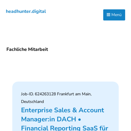
Zur
Zum
Zur
headhunter.digital
Hauptnavigation
Inhalt
Seitenspalte
Menü
Ilias
springen
springen
springen
Vassiliou
Fachliche Mitarbeit
Job-ID. 624263128 Frankfurt am Main,
Deutschland
Enterprise Sales & Account
Manager:in DACH •
Financial Reporting SaaS für