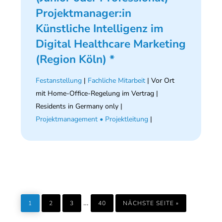
Projektmanager:in
Künstliche Intelligenz im
Digital Healthcare Marketing
(Region Köln) *
Festanstellung
|
Fachliche Mitarbeit
| Vor Ort
mit Home-Office-Regelung im Vertrag |
Residents in Germany only |
Projektmanagement • Projektleitung
|
SEITE
SEITE
SEITE
SEITE
AUFRUFEN
Weggelassene
…
1
2
3
40
NÄCHSTE SEITE
»
Zwischenseiten