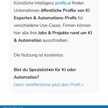
Künstliche Intelligenz
profis.ai
finden
Unternehmen
öffentliche Profile von KI
Experten & Automations-Profis
für
verschiedene Use-Cases. Firmen können
hier alle ihre
Jobs & Projekte rund um KI
& Automation
ausschreiben.
Die Nutzung ist kostenlos.
Bist du Spezialist•in für KI oder
Automation?
Dann veröffentliche jetzt dein Profil »
headhunter.digital • Ilias Vassiliou & Team
Hermann-Steinhäuser-Straße 43-47 • 63065 Offenbach am Main •