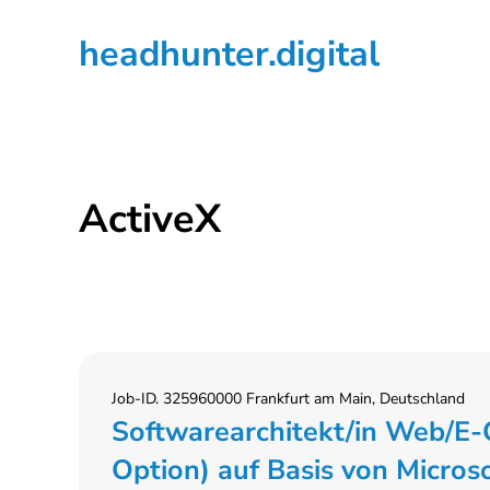
Zur
Zum
Zur
headhunter.digital
Hauptnavigation
Inhalt
Seitenspalte
springen
springen
springen
Ilias
Vassiliou
ActiveX
Job-ID. 325960000 Frankfurt am Main, Deutschland
Softwarearchitekt/in Web/E
Option) auf Basis von Micros