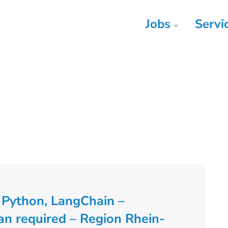
Jobs
Servi
r Python, LangChain –
an required – Region Rhein-