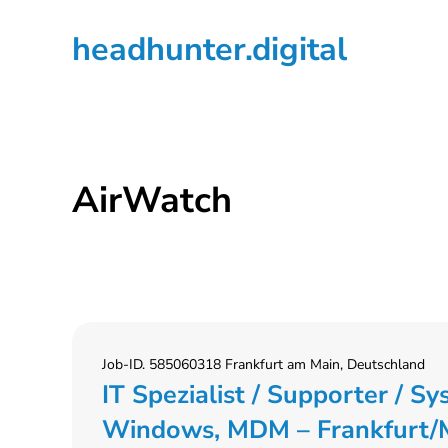
Zur
Zum
Zur
headhunter.digital
Hauptnavigation
Inhalt
Seitenspalte
springen
springen
springen
Ilias
Vassiliou
AirWatch
Job-ID. 585060318 Frankfurt am Main, Deutschland
IT Spezialist / Supporter / S
Windows, MDM – Frankfurt/M.