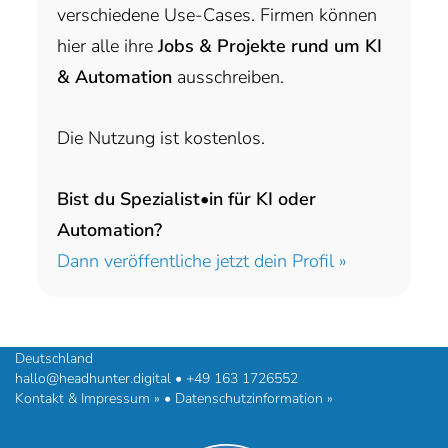
verschiedene Use-Cases. Firmen können
hier alle ihre
Jobs & Projekte rund um KI
& Automation
ausschreiben.
Die Nutzung ist kostenlos.
Bist du Spezialist•in für KI oder
Automation?
Dann veröffentliche jetzt dein Profil »
headhunter.digital • Ilias Vassiliou & Team
Hermann-Steinhäuser-Straße 43-47 • 63065 Offenbach am Main •
Deutschland
hallo@headhunter.digital
•
+49 163 1726552
Kontakt & Impressum »
•
Datenschutzinformation »