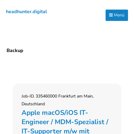
Zur
Zum
Zur
headhunter.digital
Hauptnavigation
Inhalt
Seitenspalte
Menü
Ilias
springen
springen
springen
Vassiliou
Backup
Job-ID. 335460000 Frankfurt am Main,
Deutschland
Apple macOS/iOS IT-
Engineer / MDM-Spezialist /
IT-Supporter m/w mit