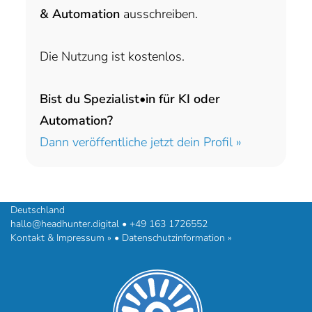
& Automation
ausschreiben.
Die Nutzung ist kostenlos.
Bist du Spezialist•in für KI oder
Automation?
Dann veröffentliche jetzt dein Profil »
headhunter.digital • Ilias Vassiliou & Team
Hermann-Steinhäuser-Straße 43-47 • 63065 Offenbach am Main •
Deutschland
hallo@headhunter.digital
•
+49 163 1726552
Kontakt & Impressum »
•
Datenschutzinformation »