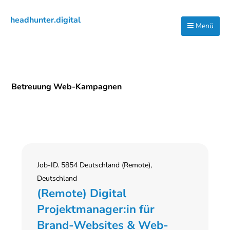
Zur
Zum
Zur
headhunter.digital
Hauptnavigation
Inhalt
Seitenspalte
Menü
Ilias
springen
springen
springen
Vassiliou
Betreuung Web-Kampagnen
Job-ID. 5854 Deutschland (Remote),
Deutschland
(Remote) Digital
Projektmanager:in für
Brand-Websites & Web-