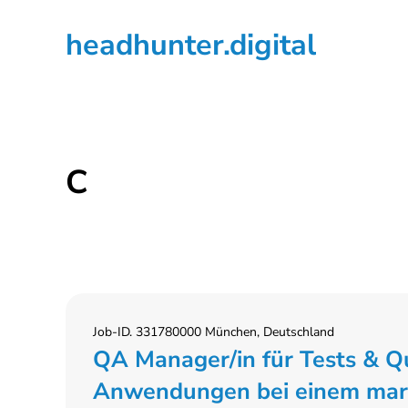
Zur
Zum
Zur
headhunter.digital
Hauptnavigation
Inhalt
Seitenspalte
springen
springen
springen
Ilias
Vassiliou
C
Job-ID. 331780000 München, Deutschland
QA Manager/in für Tests & Qu
Anwendungen bei einem mar