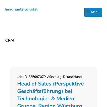
Zur
Zum
Zur
headhunter.digital
Hauptnavigation
Inhalt
Seitenspalte
Menü
Ilias
springen
springen
springen
Vassiliou
CRM
Job-ID. 335997070 Würzburg, Deutschland
Head of Sales (Perspektive
Geschäftsführung) bei
Technologie- & Medien-
Gruppe, Region Würzburg