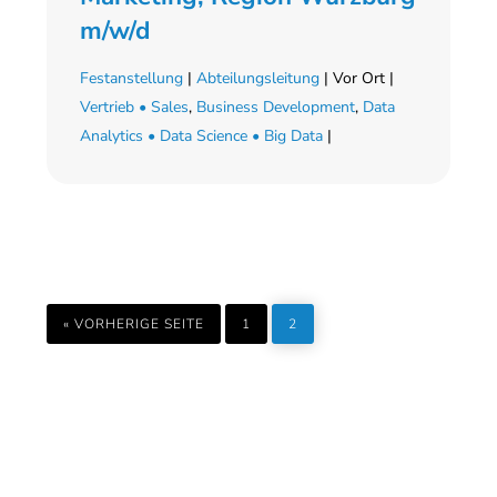
m/w/d
Festanstellung
|
Abteilungsleitung
| Vor Ort |
Vertrieb • Sales
,
Business Development
,
Data
Analytics • Data Science • Big Data
|
AUFRUFEN
SEITE
SEITE
« VORHERIGE SEITE
1
2