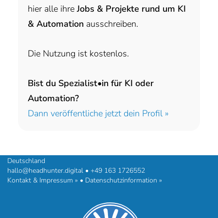
hier alle ihre
Jobs & Projekte rund um KI
& Automation
ausschreiben.
Die Nutzung ist kostenlos.
Bist du Spezialist•in für KI oder
Automation?
Dann veröffentliche jetzt dein Profil »
headhunter.digital • Ilias Vassiliou & Team
Hermann-Steinhäuser-Straße 43-47 • 63065 Offenbach am Main •
Deutschland
hallo@headhunter.digital
•
+49 163 1726552
Kontakt & Impressum »
•
Datenschutzinformation »