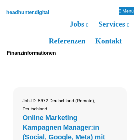
Zur
Zum
Zur
Menü
headhunter.digital
Hauptnavigation
Inhalt
Seitenspalte
Ilias
Jobs
Services
springen
springen
springen
Vassiliou
Referenzen
Kontakt
Finanzinformationen
Job-ID. 5972 Deutschland (Remote),
Deutschland
Online Marketing
Kampagnen Manager:in
(Social, Google, Meta) mit