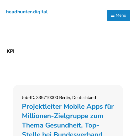
Zur
Zum
Zur
headhunter.digital
Hauptnavigation
Inhalt
Seitenspalte
Menü
Ilias
springen
springen
springen
Vassiliou
KPI
Job-ID. 335710000 Berlin, Deutschland
Projektleiter Mobile Apps für
Millionen-Zielgruppe zum
Thema Gesundheit, Top-
Stelle bei Bundesverband,