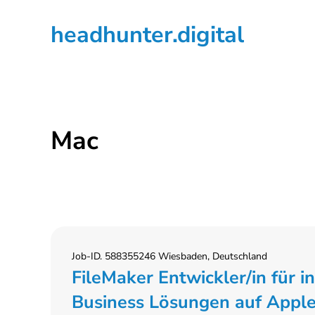
Zur
Zum
Zur
headhunter.digital
Hauptnavigation
Inhalt
Seitenspalte
springen
springen
springen
Ilias
Vassiliou
Mac
Job-ID. 588355246 Wiesbaden, Deutschland
FileMaker Entwickler/in für i
Business Lösungen auf Apple