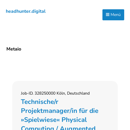
Zur
Zum
Zur
headhunter.digital
Hauptnavigation
Inhalt
Seitenspalte
Menü
Ilias
springen
springen
springen
Vassiliou
Metaio
Job-ID. 328250000 Köln, Deutschland
Technische/r
Projektmanager/in für die
»Spielwiese« Physical
Computing / Augmented