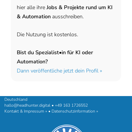
hier alle ihre
Jobs & Projekte rund um KI
& Automation
ausschreiben.
Die Nutzung ist kostenlos.
Bist du Spezialist•in für KI oder
Automation?
Dann veröffentliche jetzt dein Profil »
headhunter.digital • Ilias Vassiliou & Team
Hermann-Steinhäuser-Straße 43-47 • 63065 Offenbach am Main •
Deutschland
hallo@headhunter.digital
•
+49 163 1726552
Kontakt & Impressum »
•
Datenschutzinformation »