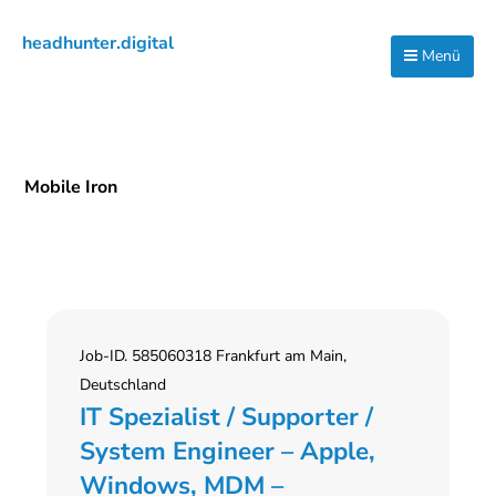
Zur
Zum
Zur
headhunter.digital
Hauptnavigation
Inhalt
Seitenspalte
Menü
Ilias
springen
springen
springen
Vassiliou
Mobile Iron
Job-ID. 585060318 Frankfurt am Main,
Deutschland
IT Spezialist / Supporter /
System Engineer – Apple,
Windows, MDM –