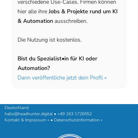
verschiedene Use-Cases. Firmen können
hier alle ihre
Jobs & Projekte rund um KI
& Automation
ausschreiben.
Die Nutzung ist kostenlos.
Bist du Spezialist•in für KI oder
Automation?
Dann veröffentliche jetzt dein Profil »
headhunter.digital • Ilias Vassiliou & Team
Hermann-Steinhäuser-Straße 43-47 • 63065 Offenbach am Main •
Deutschland
hallo@headhunter.digital
•
+49 163 1726552
Kontakt & Impressum »
•
Datenschutzinformation »