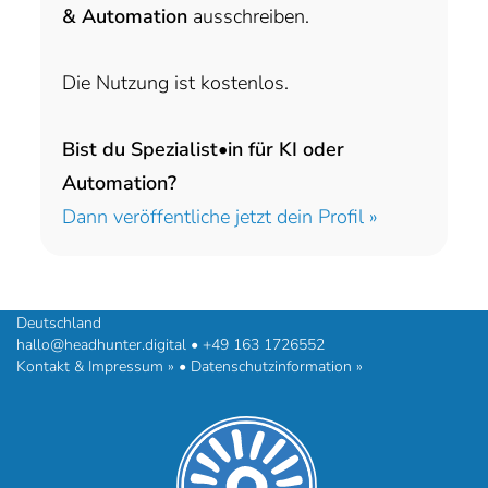
& Automation
ausschreiben.
Die Nutzung ist kostenlos.
Bist du Spezialist•in für KI oder
Automation?
Dann veröffentliche jetzt dein Profil »
headhunter.digital • Ilias Vassiliou & Team
Hermann-Steinhäuser-Straße 43-47 • 63065 Offenbach am Main •
Deutschland
hallo@headhunter.digital
•
+49 163 1726552
Kontakt & Impressum »
•
Datenschutzinformation »