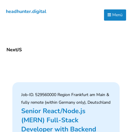
Zur
Zum
Zur
headhunter.digital
Hauptnavigation
Inhalt
Seitenspalte
Menü
Ilias
springen
springen
springen
Vassiliou
NextJS
Job-ID. 529560000 Region Frankfurt am Main &
fully remote (within Germany only), Deutschland
Senior React/Node.js
(MERN) Full-Stack
Developer with Backend