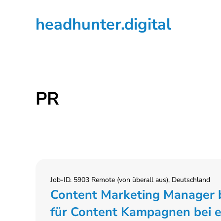
Zur
Zum
Zur
headhunter.digital
Hauptnavigation
Inhalt
Seitenspalte
springen
springen
springen
Ilias
Vassiliou
PR
Job-ID. 5903 Remote (von überall aus), Deutschland
Content Marketing Manager b
für Content Kampagnen bei 