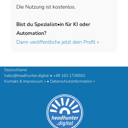
Die Nutzung ist kostenlos.
Bist du Spezialist•in für KI oder
Automation?
Dann veröffentliche jetzt dein Profil »
headhunter.digital • Ilias Vassiliou & Team
Hermann-Steinhäuser-Straße 43-47 • 63065 Offenbach am Main •
Deutschland
hallo@headhunter.digital
•
+49 163 1726552
Kontakt & Impressum »
•
Datenschutzinformation »