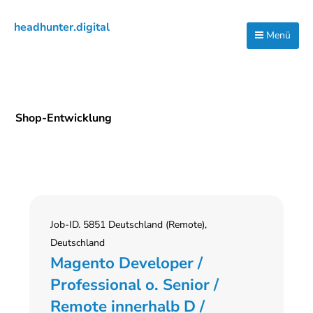
Zur
Zum
Zur
headhunter.digital
Hauptnavigation
Inhalt
Seitenspalte
Menü
Ilias
springen
springen
springen
Vassiliou
Shop-Entwicklung
Job-ID. 5851 Deutschland (Remote),
Deutschland
Magento Developer /
Professional o. Senior /
Remote innerhalb D /