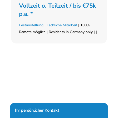
Vollzeit o. Teilzeit / bis €75k
p.a. *
Festanstellung
|
Fachliche Mitarbeit
| 100%
Remote möglich | Residents in Germany only | |
Seitenspalte
Ihr persönlicher Kontakt