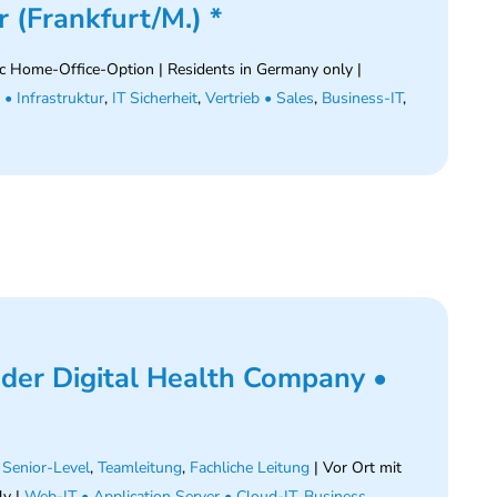
 (Frankfurt/M.) *
c Home-Office-Option | Residents in Germany only |
• Infrastruktur
,
IT Sicherheit
,
Vertrieb • Sales
,
Business-IT
,
der Digital Health Company •
t Senior-Level
,
Teamleitung
,
Fachliche Leitung
| Vor Ort mit
ly |
Web-IT • Application Server • Cloud-IT
,
Business