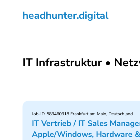
Zur
Zum
Zur
headhunter.digital
Hauptnavigation
Inhalt
Seitenspalte
springen
springen
springen
Ilias
Vassiliou
IT Infrastruktur • Net
Job-ID. 583460318 Frankfurt am Main, Deutschland
IT Vertrieb / IT Sales Mana
Apple/Windows, Hardware & 