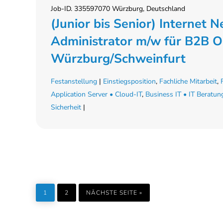
Job-ID. 335597070 Würzburg, Deutschland
(Junior bis Senior) Internet 
Administrator m/w für B2B O
Würzburg/Schweinfurt
Festanstellung
|
Einstiegsposition
,
Fachliche Mitarbeit
,
Application Server • Cloud-IT
,
Business IT • IT Beratun
Sicherheit
|
SEITE
SEITE
AUFRUFEN
1
2
NÄCHSTE SEITE
»