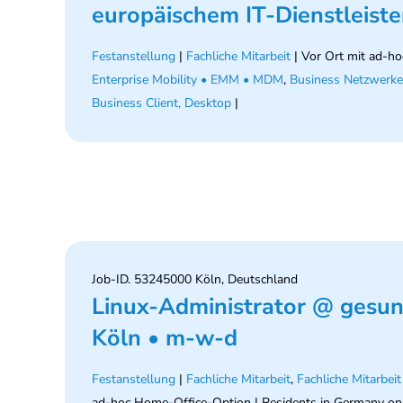
europäischem IT-Dienstleister
Festanstellung
|
Fachliche Mitarbeit
| Vor Ort mit ad-ho
Enterprise Mobility • EMM • MDM
,
Business Netzwerke 
Business Client, Desktop
|
Job-ID. 53245000 Köln, Deutschland
Linux-Administrator @ gesun
Köln • m-w-d
Festanstellung
|
Fachliche Mitarbeit
,
Fachliche Mitarbei
ad-hoc Home-Office-Option | Residents in Germany on