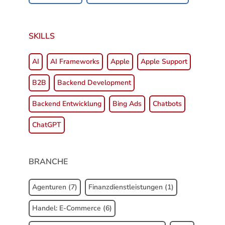
SKILLS
Skills
AI
AI Frameworks
Apple
Apple Support
B2B
Backend Development
Backend Entwicklung
Bing Ads
Chatbots
ChatGPT
BRANCHE
Branche
Agenturen
(7)
Finanzdienstleistungen
(1)
Handel: E-Commerce
(6)