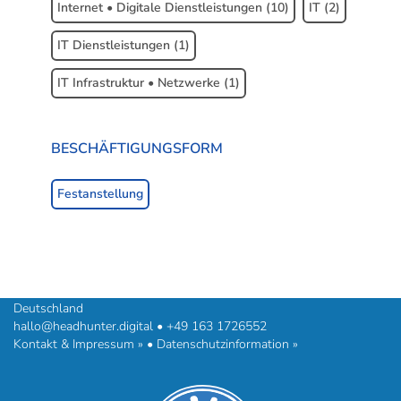
Internet • Digitale Dienstleistungen
(10)
IT
(2)
IT Dienstleistungen
(1)
IT Infrastruktur • Netzwerke
(1)
BESCHÄFTIGUNGSFORM
Beschäftigungsform
Festanstellung
headhunter.digital • Ilias Vassiliou & Team
Hermann-Steinhäuser-Straße 43-47 • 63065 Offenbach am Main •
Deutschland
hallo@headhunter.digital
•
+49 163 1726552
Kontakt & Impressum »
•
Datenschutzinformation »