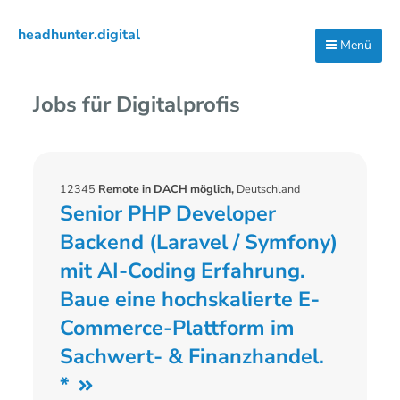
Zur
Zum
headhunter.digital
Hauptnavigation
Inhalt
Menü
Ilias
springen
springen
Vassiliou
Jobs für Digitalprofis
12345
Remote in DACH möglich,
Deutschland
Senior PHP Developer
Backend (Laravel / Symfony)
mit AI-Coding Erfahrung.
Baue eine hochskalierte E-
Commerce-Plattform im
Sachwert- & Finanzhandel.
*