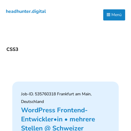
Zur
Zum
Zur
headhunter.digital
Hauptnavigation
Inhalt
Seitenspalte
Menü
Ilias
springen
springen
springen
Vassiliou
CSS3
Job-ID. 535760318 Frankfurt am Main,
Deutschland
WordPress Frontend-
Entwickler•in • mehrere
Stellen @ Schweizer