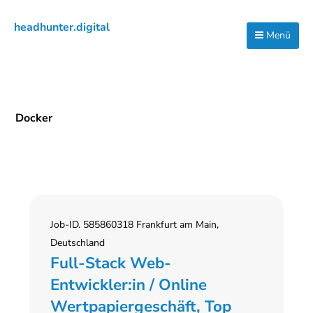
Zur
Zum
Zur
headhunter.digital
Hauptnavigation
Inhalt
Seitenspalte
Menü
Ilias
springen
springen
springen
Vassiliou
Docker
Job-ID. 585860318 Frankfurt am Main,
Deutschland
Full-Stack Web-
Entwickler:in / Online
Wertpapiergeschäft, Top