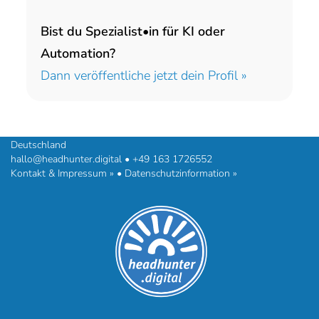
Bist du Spezialist•in für KI oder
Automation?
Dann veröffentliche jetzt dein Profil »
headhunter.digital • Ilias Vassiliou & Team
Hermann-Steinhäuser-Straße 43-47 • 63065 Offenbach am Main •
Deutschland
hallo@headhunter.digital
•
+49 163 1726552
Kontakt & Impressum »
•
Datenschutzinformation »