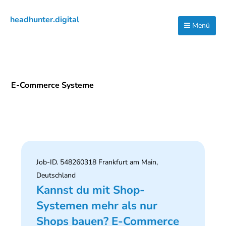
Zur
Zum
Zur
headhunter.digital
Hauptnavigation
Inhalt
Seitenspalte
Menü
Ilias
springen
springen
springen
Vassiliou
E-Commerce Systeme
Job-ID. 548260318 Frankfurt am Main,
Deutschland
Kannst du mit Shop-
Systemen mehr als nur
Shops bauen? E-Commerce