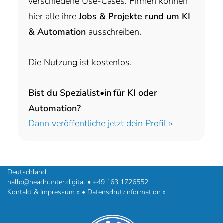
verschiedene Use-Cases. Firmen können
hier alle ihre
Jobs & Projekte rund um KI
& Automation
ausschreiben.
Die Nutzung ist kostenlos.
Bist du Spezialist•in für KI oder
Automation?
Dann veröffentliche jetzt dein Profil »
headhunter.digital • Ilias Vassiliou & Team
Hermann-Steinhäuser-Straße 43-47 • 63065 Offenbach am Main •
Deutschland
hallo@headhunter.digital
•
+49 163 1726552
Kontakt & Impressum »
•
Datenschutzinformation »