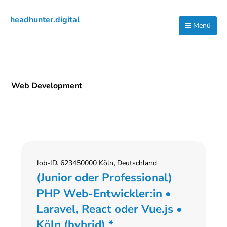
Zur
Zum
Zur
headhunter.digital
Hauptnavigation
Inhalt
Seitenspalte
Menü
Ilias
springen
springen
springen
Vassiliou
Web Development
Job-ID. 623450000 Köln, Deutschland
(Junior oder Professional)
PHP Web-Entwickler:in •
Laravel, React oder Vue.js •
Köln (hybrid) *