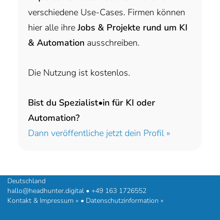
verschiedene Use-Cases. Firmen können
hier alle ihre
Jobs & Projekte rund um KI
& Automation
ausschreiben.
Die Nutzung ist kostenlos.
Bist du Spezialist•in für KI oder
Automation?
Dann veröffentliche jetzt dein Profil »
headhunter.digital • Ilias Vassiliou & Team
Hermann-Steinhäuser-Straße 43-47 • 63065 Offenbach am Main •
Deutschland
hallo@headhunter.digital
•
+49 163 1726552
Kontakt & Impressum »
•
Datenschutzinformation »