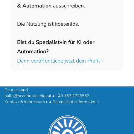
& Automation
ausschreiben.
Die Nutzung ist kostenlos.
Bist du Spezialist•in für KI oder
Automation?
Dann veröffentliche jetzt dein Profil »
headhunter.digital • Ilias Vassiliou & Team
Hermann-Steinhäuser-Straße 43-47 • 63065 Offenbach am Main •
Deutschland
hallo@headhunter.digital
•
+49 163 1726552
Kontakt & Impressum »
•
Datenschutzinformation »