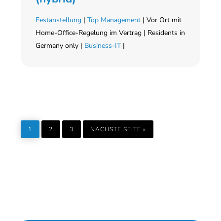
Festanstellung
|
Top Management
| Vor Ort mit
Home-Office-Regelung im Vertrag | Residents in
Germany only |
Business-IT
|
SEITE
SEITE
SEITE
AUFRUFEN
1
2
3
NÄCHSTE SEITE
»