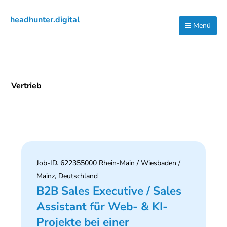
Zur
Zum
Zur
headhunter.digital
Hauptnavigation
Inhalt
Seitenspalte
Menü
Ilias
springen
springen
springen
Vassiliou
Vertrieb
Job-ID. 622355000 Rhein-Main / Wiesbaden /
Mainz, Deutschland
B2B Sales Executive / Sales
Assistant für Web- & KI-
Projekte bei einer